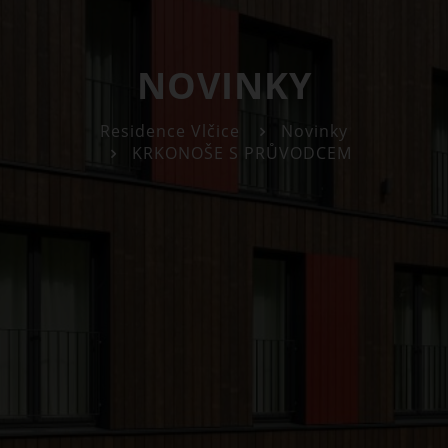
NOVINKY
Residence Vlčice
Novinky
KRKONOŠE S PRŮVODCEM