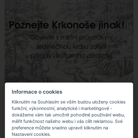
Informace o cookies
KRKONOŠE S PRŮVODCEM
Kliknutím na Souhlasím se vším budou uloženy cookies
funkční, výkonnostní, analytické i marketingové -
přijeďte se ubytovat a poznejte Krkonoše s průvodkyní Marií
dokážeme vám tak umožnit pohodlné používání webu,
měřit funkčnost našeho webu i vás cílit reklamou. Své
Koláčkovou
preference můžete snadno upravit kliknutím na
Nastavení cookies.
rezervujte svůj pobyt
ZDE