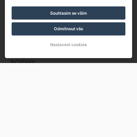
KRKONOŠE PRŮVODCE nabízí
Souhlasím se vším
průvodcovské služby po Krkonoších a Podkrkonoší
Odmítnout vše
individuální přístup pro jednotlivce i skupiny
Nastavení cookies
NOVINKY
Krakonošův guláš 2026
Karta hosta Krajiny pod Sněžkou – výhody pro hosty
BookingPec
KRKONOŠE S PRŮVODCEM
PARKOVÁNÍ K NAŠEMU UBYTOVÁNÍ