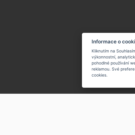
Informace o cook
Kliknutím na Souhlasí
výkonnostní, analytic
pohodlné používání we
reklamou. Své prefere
cookies.