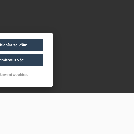
hlasím se vším
dmítnout vše
tavení cookies